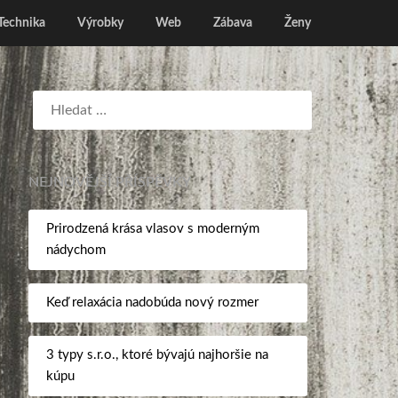
Technika
Výrobky
Web
Zábava
Ženy
NEJNOVĚJŠÍ PŘÍSPĚVKY
Prirodzená krása vlasov s moderným
nádychom
Keď relaxácia nadobúda nový rozmer
3 typy s.r.o., ktoré bývajú najhoršie na
kúpu