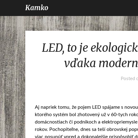
Kamko
LED, to je ekologic
vďaka modern
Posted 
Aj napriek tomu, že pojem LED spájame s novou 
ktorého systém bol zhotovený už v 60-tych roko
domácnostiach či podnikoch a elektropriemysle 
rokov. Pochopiteľne, dnes sa teší obrovskej po
viac posunúť vpred a dokonalejšie prispôsobi