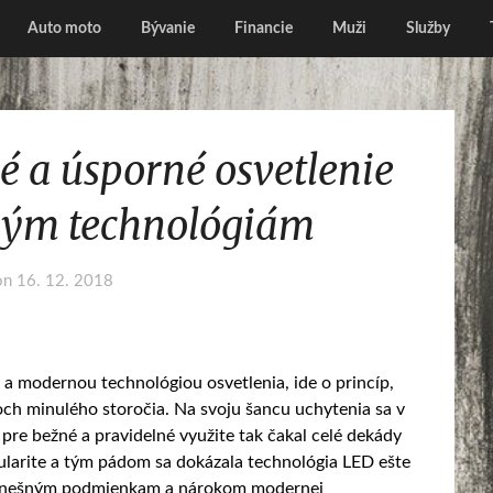
Auto moto
Bývanie
Financie
Muži
Služby
ké a úsporné osvetlenie
ým technológiám
on
16. 12. 2018
a modernou technológiou osvetlenia, ide o princíp,
ch minulého storočia. Na svoju šancu uchytenia sa v
pre bežné a pravidelné využite tak čakal celé dekády
pularite a tým pádom sa dokázala technológia LED ešte
ť dnešným podmienkam a nárokom modernej