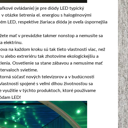
aľkové ovládanie) je pre diódy LED typický
a v otázke šetrenia el. energiou s halogénovými
m LED, respektíve žiariaca dióda je oveľa úspornejšia
ôžete mať v prevádzke takmer nonstop a nemusíte sa
a elektrinu.
va na každom kroku sú tak tieto vlastnosti viac, než
 alebo extreriéru tak zhotovíme ekologickejšiu a
tlenia. Osvetlenie sa stane zábavou a nemusíme mať
ntervaloch svietime.
útorná súčasť nových televízorov a v budúcnosti
lastnosti spojené s veľmi dlhou životnosťou sa
ce využitie v týchto produktoch, ktoré používame
iódam LED!