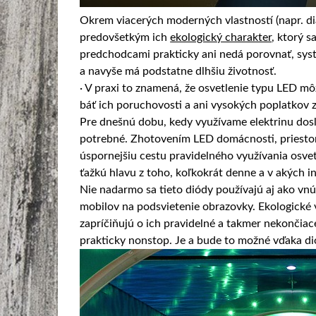
Okrem viacerých moderných vlastností (napr. di
predovšetkým ich
ekologický charakter
, ktorý s
predchodcami prakticky ani nedá porovnať, systé
a navyše má podstatne dlhšiu životnosť.
· V praxi to znamená, že osvetlenie typu LED m
báť ich poruchovosti a ani vysokých poplatkov z
Pre dnešnú dobu, kedy využívame elektrinu doslo
potrebné. Zhotovením LED domácnosti, priestoru
úspornejšiu cestu pravidelného využívania osve
ťažkú hlavu z toho, koľkokrát denne a v akých i
Nie nadarmo sa tieto diódy používajú aj ako vn
mobilov na podsvietenie obrazovky. Ekologické v
zapríčiňujú o ich pravidelné a takmer nekončia
prakticky nonstop. Je a bude to možné vďaka d