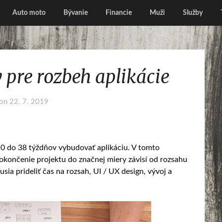
Auto moto
Bývanie
Financie
Muži
Služby
 pre rozbeh aplikácie
 on
22. 7. 2019
10 do 38 týždňov vybudovať aplikáciu. V tomto
ončenie projektu do značnej miery závisí od rozsahu
sia prideliť čas na rozsah, UI / UX design, vývoj a