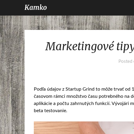
Kamko
Marketingové tipy
Posted
Podľa údajov z Startup Grind to môže trvať od 
časovom rámci množstvo času potrebného na dok
aplikácie a počtu zahrnutých funkcií. Vývojári mu
beta testovanie.