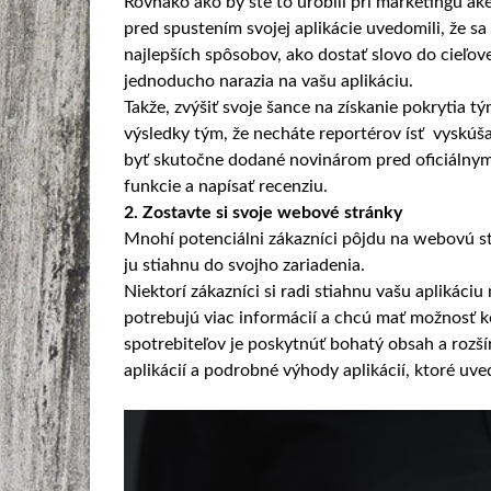
Rovnako ako by ste to urobili pri marketingu aké
pred spustením svojej aplikácie uvedomili, že sa 
najlepších spôsobov, ako dostať slovo do cieľov
jednoducho narazia na vašu aplikáciu.
Takže, zvýšiť svoje šance na získanie pokrytia tý
výsledky tým, že necháte reportérov ísť vyskú
byť skutočne dodané novinárom pred oficiálnym
funkcie a napísať recenziu.
2. Zostavte si svoje webové stránky
Mnohí potenciálni zákazníci pôjdu na webovú str
ju stiahnu do svojho zariadenia.
Niektorí zákazníci si radi stiahnu vašu aplikáciu
potrebujú viac informácií a chcú mať možnosť ko
spotrebiteľov je poskytnúť bohatý obsah a rozš
aplikácií a podrobné výhody aplikácií, ktoré uv