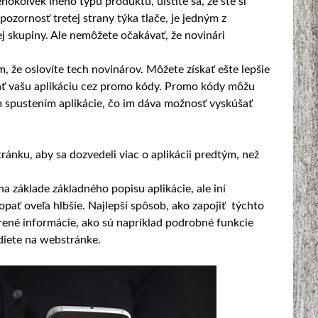
hokoľvek iného typu produktu, uistite sa, že ste si
pozornosť tretej strany týka tlače, je jedným z
ej skupiny. Ale nemôžete očakávať, že novinári
m, že oslovíte tech novinárov. Môžete získať ešte lepšie
šať vašu aplikáciu cez promo kódy. Promo kódy môžu
 spustením aplikácie, čo im dáva možnosť vyskúšať
ánku, aby sa dozvedeli viac o aplikácii predtým, než
 na základe základného popisu aplikácie, ale iní
pať oveľa hlbšie. Najlepší spôsob, ako zapojiť týchto
írené informácie, ako sú napríklad podrobné funkcie
ediete na webstránke.