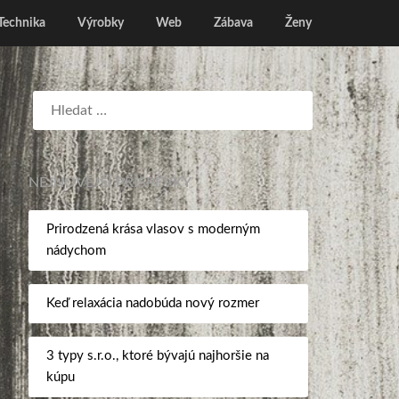
Technika
Výrobky
Web
Zábava
Ženy
NEJNOVĚJŠÍ PŘÍSPĚVKY
Prirodzená krása vlasov s moderným
nádychom
Keď relaxácia nadobúda nový rozmer
3 typy s.r.o., ktoré bývajú najhoršie na
kúpu