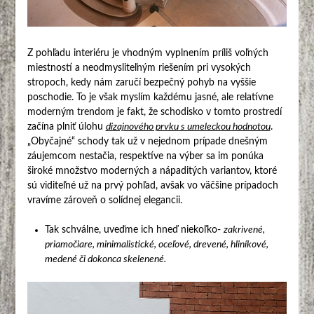
Z pohľadu interiéru je vhodným vyplnením príliš voľných
miestností a neodmysliteľným riešením pri vysokých
stropoch, kedy nám zaručí bezpečný pohyb na vyššie
poschodie. To je však myslím každému jasné, ale relatívne
moderným trendom je fakt, že schodisko v tomto prostredí
začína plniť úlohu
dizajnového prvku s umeleckou hodnotou
.
„Obyčajné“ schody tak už v nejednom prípade dnešným
záujemcom nestačia, respektíve na výber sa im ponúka
široké množstvo moderných a nápaditých variantov, ktoré
sú viditeľné už na prvý pohľad, avšak vo väčšine prípadoch
vravíme zároveň o solídnej elegancii.
Tak schválne, uveďme ich hneď niekoľko-
zakrivené,
priamočiare, minimalistické, oceľové, drevené, hliníkové,
medené či dokonca skelenené.