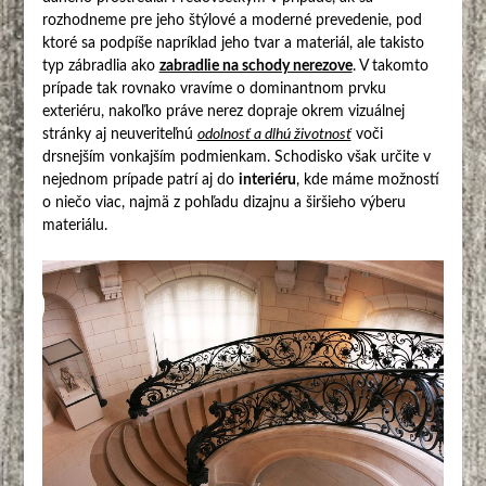
rozhodneme pre jeho štýlové a moderné prevedenie, pod
ktoré sa podpíše napríklad jeho tvar a materiál, ale takisto
typ zábradlia ako
zabradlie na schody nerezove
. V takomto
prípade tak rovnako vravíme o dominantnom prvku
exteriéru, nakoľko práve nerez dopraje okrem vizuálnej
stránky aj neuveriteľnú
odolnosť a dlhú životnosť
voči
drsnejším vonkajším podmienkam. Schodisko však určite v
nejednom prípade patrí aj do
interiéru
, kde máme možností
o niečo viac, najmä z pohľadu dizajnu a širšieho výberu
materiálu.