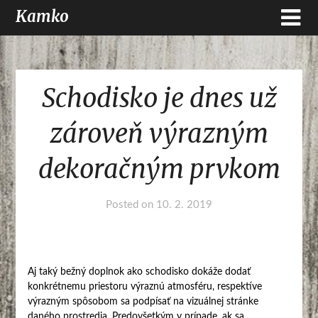
Kamko
Schodisko je dnes už
zároveň výrazným
dekoračným prvkom
Posted on
10. 2. 2019
Aj taký bežný doplnok ako schodisko dokáže dodať
konkrétnemu priestoru výraznú atmosféru, respektíve
výrazným spôsobom sa podpísať na vizuálnej stránke
daného prostredia. Predovšetkým v prípade, ak sa