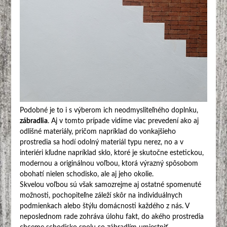
Podobné je to i s výberom ich neodmysliteľného doplnku,
zábradlia
. Aj v tomto prípade vidíme viac prevedení ako aj
odlišné materiály, pričom napríklad do vonkajšieho
prostredia sa hodí odolný materiál typu nerez, no a v
interiéri kľudne napríklad sklo, ktoré je skutočne estetickou,
modernou a originálnou voľbou, ktorá výrazný spôsobom
obohatí nielen schodisko, ale aj jeho okolie.
Skvelou voľbou sú však samozrejme aj ostatné spomenuté
možnosti, pochopiteľne záleží skôr na individuálnych
podmienkach alebo štýlu domácnosti každého z nás. V
neposlednom rade zohráva úlohu fakt, do akého prostredia