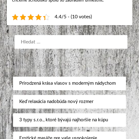
chceme schodisko spolu so zábradlím umiestniť.
4.4/5 - (10 votes)
NEJNOVĚJŠÍ PŘÍSPĚVKY
Prirodzená krása vlasov s moderným nádychom
Keď relaxácia nadobúda nový rozmer
3 typy s.r.o., ktoré bývajú najhoršie na kúpu
Erotické masáže pre vaše uspokojenie