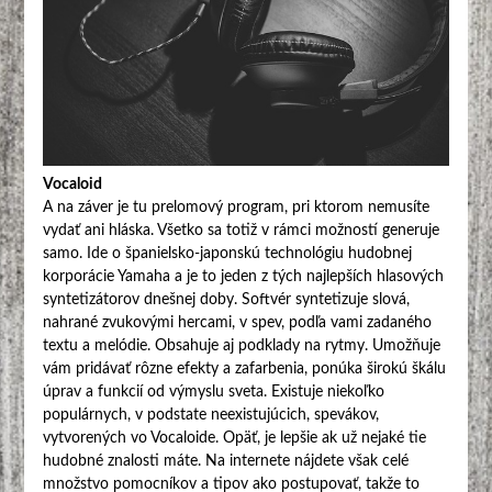
Vocaloid
A na záver je tu prelomový program, pri ktorom nemusíte
vydať ani hláska. Všetko sa totiž v rámci možností generuje
samo. Ide o španielsko-japonskú technológiu hudobnej
korporácie Yamaha a je to jeden z tých najlepších hlasových
syntetizátorov dnešnej doby. Softvér syntetizuje slová,
nahrané zvukovými hercami, v spev, podľa vami zadaného
textu a melódie. Obsahuje aj podklady na rytmy. Umožňuje
vám pridávať rôzne efekty a zafarbenia, ponúka širokú škálu
úprav a funkcií od výmyslu sveta. Existuje niekoľko
populárnych, v podstate neexistujúcich, spevákov,
vytvorených vo Vocaloide. Opäť, je lepšie ak už nejaké tie
hudobné znalosti máte. Na internete nájdete však celé
množstvo pomocníkov a tipov ako postupovať, takže to