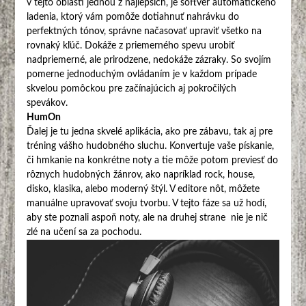
v tejto oblasti jednou z najlepších, je softvér automatického
ladenia, ktorý vám pomôže dotiahnuť nahrávku do
perfektných tónov, správne načasovať upraviť všetko na
rovnaký kľúč. Dokáže z priemerného spevu urobiť
nadpriemerné, ale prirodzene, nedokáže zázraky. So svojím
pomerne jednoduchým ovládaním je v každom prípade
skvelou pomôckou pre začínajúcich aj pokročilých
spevákov.
HumOn
Ďalej je tu jedna skvelé aplikácia, ako pre zábavu, tak aj pre
tréning vášho hudobného sluchu. Konvertuje vaše pískanie,
či hmkanie na konkrétne noty a tie môže potom previesť do
rôznych hudobných žánrov, ako napríklad rock, house,
disko, klasika, alebo moderný štýl. V editore nôt, môžete
manuálne upravovať svoju tvorbu. V tejto fáze sa už hodí,
aby ste poznali aspoň noty, ale na druhej strane nie je nič
zlé na učení sa za pochodu.