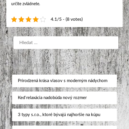
určite zvládnete.
4.1/5 - (8 votes)
NEJNOVĚJŠÍ PŘÍSPĚVKY
Prirodzená krása vlasov s moderným nádychom
Keď relaxácia nadobúda nový rozmer
3 typy s.r.o., ktoré bývajú najhoršie na kúpu