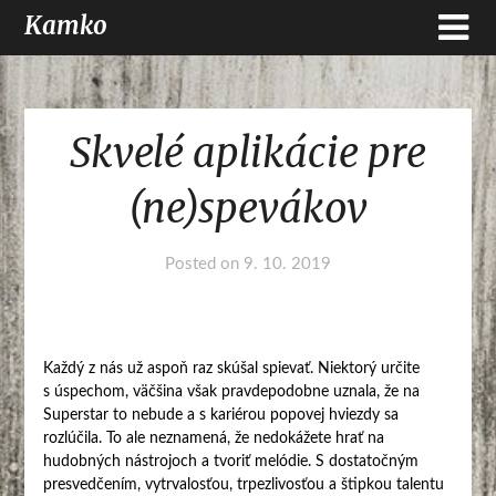
Kamko
Skvelé aplikácie pre
(ne)spevákov
Posted on
9. 10. 2019
Každý z nás už aspoň raz skúšal spievať. Niektorý určite
s úspechom, väčšina však pravdepodobne uznala, že na
Superstar to nebude a s kariérou popovej hviezdy sa
rozlúčila. To ale neznamená, že nedokážete hrať na
hudobných nástrojoch a tvoriť melódie. S dostatočným
presvedčením, vytrvalosťou, trpezlivosťou a štipkou talentu