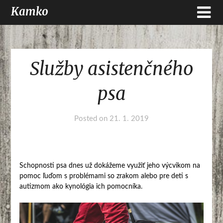
Kamko
Služby asistenčného
psa
Posted on
21. 1. 2019
Schopnosti psa dnes už dokážeme využiť jeho výcvikom na
pomoc ľuďom s problémami so zrakom alebo pre deti s
autizmom ako
kynológia
ich pomocníka.