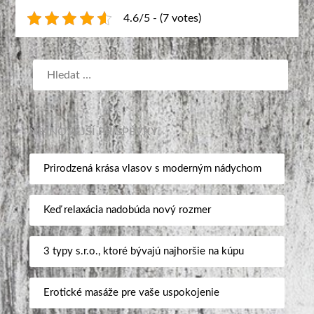
4.6/5 - (7 votes)
NEJNOVĚJŠÍ PŘÍSPĚVKY
Prirodzená krása vlasov s moderným nádychom
Keď relaxácia nadobúda nový rozmer
3 typy s.r.o., ktoré bývajú najhoršie na kúpu
Erotické masáže pre vaše uspokojenie