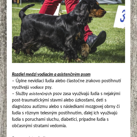
Rozdiel medzi vodiacim a asistenčným psom
– Úplne nevidiaci ľudia alebo čiastočne zrakovo postihnutí
využívajú
vodiace
psy.
– Služby
asistenčných
psov zasa využívajú ľudia s nejakými
post-traumatickými stavmi alebo úzkosťami, deti s
diagnózou autizmu alebo s následkami mozgovej obrny či
ľudia s rôznym telesným postihnutím, ďalej ich využívajú
ľudia s poruchami sluchu, diabetici, prípadne ľudia s
občasnými stratami vedomia.