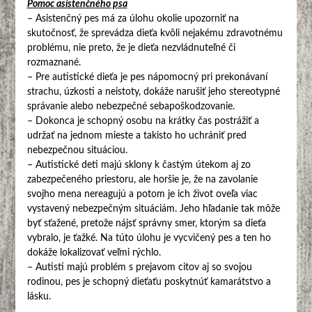
Pomoc asistenčného psa
– Asistenčný pes má za úlohu okolie upozorniť na
skutočnosť, že sprevádza dieťa kvôli nejakému zdravotnému
problému, nie preto, že je dieťa nezvládnuteľné či
rozmaznané.
– Pre autistické dieťa je pes nápomocný pri prekonávaní
strachu, úzkosti a neistoty, dokáže narušiť jeho stereotypné
správanie alebo nebezpečné sebapoškodzovanie.
– Dokonca je schopný osobu na krátky čas postrážiť a
udržať na jednom mieste a takisto ho uchrániť pred
nebezpečnou situáciou.
– Autistické deti majú sklony k častým útekom aj zo
zabezpečeného priestoru, ale horšie je, že na zavolanie
svojho mena nereagujú a potom je ich život oveľa viac
vystavený nebezpečným situáciám. Jeho hľadanie tak môže
byť sťažené, pretože nájsť správny smer, ktorým sa dieťa
vybralo, je ťažké. Na túto úlohu je vycvičený pes a ten ho
dokáže lokalizovať veľmi rýchlo.
– Autisti majú problém s prejavom citov aj so svojou
rodinou, pes je schopný dieťaťu poskytnúť kamarátstvo a
lásku.