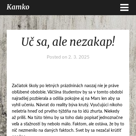
Kamko
Uč sa, ale nezakap!
Posted on
2. 3. 2025
Začiatok školy po letných prázdninách naozaj nie je práve
obľúbené obdobie. Väčšina študentov by sa v tomto období
najradšej pozbierala a odišla pokojne aj na Mars len aby sa
vyhli učeniu. Návrat do reality býva krutý. Vyučujúci nikoho
nešetria hneď od prvého týždňa na to idú zhurta. Niekedy
až príliš. Na túto tému by sa toho dalo popísať jednoznačne
veľa a sťažností by nebolo málo. Faktom, ale ostáva, že by to
nič nezmenilo na daných faktoch. Svet by sa nezačal krútiť