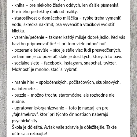
· kniha – pre niekoho žiaden oddych, len ďalšie písmenká.
Pre iného perfektný únik od reality.
· starostlivosť o domáceho miláčika – rybke treba vymeniť
vodu, škrečka nakŕmiť, psa vyvenčiť a vtáčikovi vyčistiť
klietku.
· varenie/pečenie – takmer každý miluje dobré jedlo. Keď vás
baví ho pripravovať tiež si pri tom viete odpočinúť.
· pozeranie televízie – síce je stále viac ľudí presvedčených,
že tam nie je čo pozerať, stále je dosť tých, ktorých to baví.
· sociálne siete – facebook, instagram, snapchat, twitter.
Možností je mnoho, stačí si vybrať.
· hranie hier – spoločenských, počítačových, skupinových,
na internete…
· puzzle – možno trochu staromódne, ale rozhodne nie
nudné.
· upratovanie/organizovanie – toto je naozaj len pre
„fajnšmekrov“, ktorí pri týchto činnostiach naberajú
psychické sily.
Škola je dôležitá. Avšak vaše zdravie je dôležitejšie. Takže
učte sa a relaxujte!