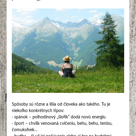
Spôsoby sú rôzne a líšia od človeka ako takého. Tu je
niekoľko konkrétnych tipov:
· spánok – polhodinový „šlofík“ dodá novú energiu
· šport – chvíľa venovaná cvičeniu, behu, behu, tenisu,
čomukoľvek…