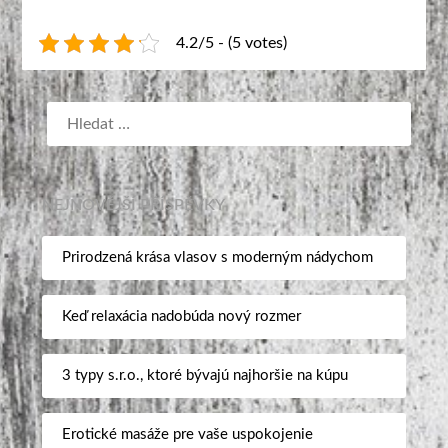
4.2/5 - (5 votes)
NEJNOVĚJŠÍ PŘÍSPĚVKY
Prirodzená krása vlasov s moderným nádychom
Keď relaxácia nadobúda nový rozmer
3 typy s.r.o., ktoré bývajú najhoršie na kúpu
Erotické masáže pre vaše uspokojenie