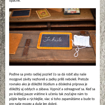
opačne.
Poďme sa preto radšej pozrieť čo sa dá robiť aby naše
mozgové závity nezhoreli a zadky príliš neboleli. Pretože
rovnako ako je dôležité štúdium a dôsledná príprava je
dôležitý aj oddych a zábava. Vypnúť a odreagovať sa. Keď sa
po krátkej pauze vrátime k učeniu tak zvyčajne nám to
pôjde lepšie a rýchlejšie, viac si toho zapamätáme a bude to
pre naše mozgy a duše len dobré.