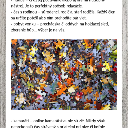
· hudba – či už jej počúvanie alebo aj hra na hudobný
nástroj. Je to perfektný spôsob relaxácie.
· čas s rodinou – súrodenci, rodičia, starí rodičia. Každý člen
sa určite poteší ak s ním prehodíte pár viet.
· pobyt vonku – prechádzka či oddych na hojdacej sieti,
zberanie húb… Výber je na vás.
· kamaráti – online kamarátstva nie sú zlé. Nikdy však
neprekonajú čas strávený s priateľmi pri pive či kofole.