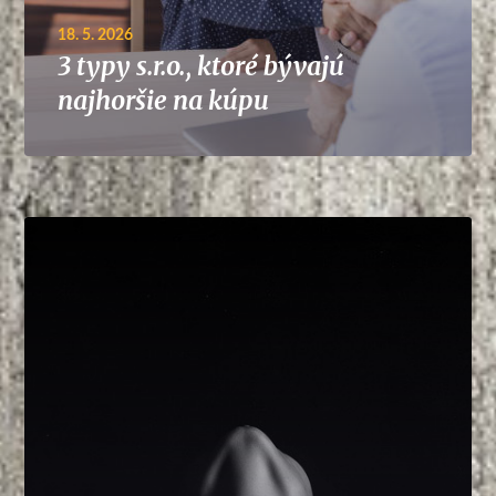
18. 5. 2026
3 typy s.r.o., ktoré bývajú
najhoršie na kúpu