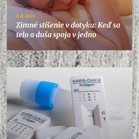
6. 4. 2026
Zimné stíšenie v dotyku: Keď sa
telo a duša spoja v jedno