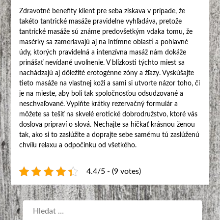
Zdravotné benefity klient pre seba získava v prípade, že
takéto tantrické masáže pravidelne vyhľadáva, pretože
tantrické masáže sú známe predovšetkým vdaka tomu, že
masérky sa zameriavajú aj na intímne oblasti a pohlavné
údy, ktorých pravidelná a intenzívna masáž nám dokáže
prinášať nevídané uvoľnenie. V blízkosti týchto miest sa
nachádzajú aj dôležité erotogénne zóny a žľazy. Vyskúšajte
tieto masáže na vlastnej koži a sami si utvorte názor toho, či
je na mieste, aby boli tak spoločnosťou odsudzované a
neschvaľované. Vyplňte krátky rezervačný formulár a
môžete sa tešiť na skvelé erotické dobrodružstvo, ktoré vás
doslova pripraví o slová. Nechajte sa híčkať krásnou ženou
tak, ako si to zaslúžite a doprajte sebe samému tú zaslúženú
chvíľu relaxu a odpočinku od všetkého.
4.4/5 - (9 votes)