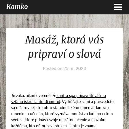
Kamko
Masáž, ktorá vás
pripraví o slová
Posted on
25. 6. 2023
Je zákazníkmi overené, že
tantra spa prinavráti vášmu
vzťahu iskru Tantradiamond
. Vyskúšajte sami a presvedčte
sa o čarovnej sile tohto staroindického umenia. Tantra je
umením a učením, ktoré vyznáva množstvo ľudí po celom
svete a ktoré prináša svoje unikátne učenie a filozofiu
každému, kto oň prejaví záujem. Tantra je známa