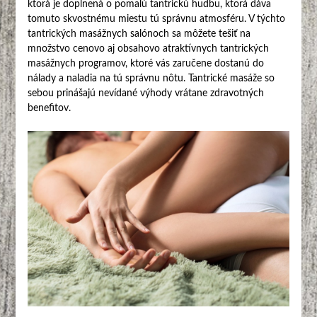
ktorá je doplnená o pomalú tantrickú hudbu, ktorá dáva
tomuto skvostnému miestu tú správnu atmosféru. V týchto
tantrických masážnych salónoch sa môžete tešiť na
množstvo cenovo aj obsahovo atraktívnych tantrických
masážnych programov, ktoré vás zaručene dostanú do
nálady a naladia na tú správnu nôtu. Tantrické masáže so
sebou prinášajú nevídané výhody vrátane zdravotných
benefitov.