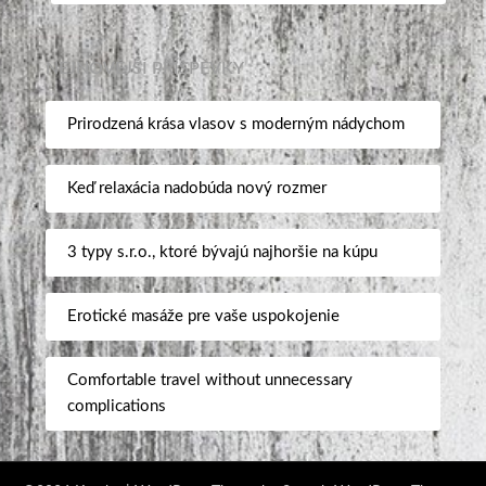
NEJNOVĚJŠÍ PŘÍSPĚVKY
Prirodzená krása vlasov s moderným nádychom
Keď relaxácia nadobúda nový rozmer
3 typy s.r.o., ktoré bývajú najhoršie na kúpu
Erotické masáže pre vaše uspokojenie
Comfortable travel without unnecessary
complications